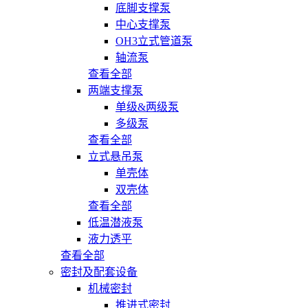
底脚支撑泵
中心支撑泵
OH3立式管道泵
轴流泵
查看全部
两端支撑泵
单级&两级泵
多级泵
查看全部
立式悬吊泵
单壳体
双壳体
查看全部
低温潜液泵
液力透平
查看全部
密封及配套设备
机械密封
推进式密封