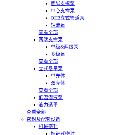
底脚支撑泵
中心支撑泵
OH3立式管道泵
轴流泵
查看全部
两端支撑泵
单级&两级泵
多级泵
查看全部
立式悬吊泵
单壳体
双壳体
查看全部
低温潜液泵
液力透平
查看全部
密封及配套设备
机械密封
推进式密封