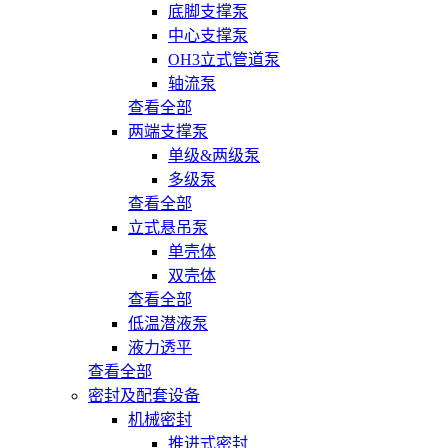
底脚支撑泵
中心支撑泵
OH3立式管道泵
轴流泵
查看全部
两端支撑泵
单级&两级泵
多级泵
查看全部
立式悬吊泵
单壳体
双壳体
查看全部
低温潜液泵
液力透平
查看全部
密封及配套设备
机械密封
推进式密封