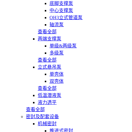
底脚支撑泵
中心支撑泵
OH3立式管道泵
轴流泵
查看全部
两端支撑泵
单级&两级泵
多级泵
查看全部
立式悬吊泵
单壳体
双壳体
查看全部
低温潜液泵
液力透平
查看全部
密封及配套设备
机械密封
推进式密封