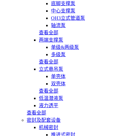
底脚支撑泵
中心支撑泵
OH3立式管道泵
轴流泵
查看全部
两端支撑泵
单级&两级泵
多级泵
查看全部
立式悬吊泵
单壳体
双壳体
查看全部
低温潜液泵
液力透平
查看全部
密封及配套设备
机械密封
推进式密封