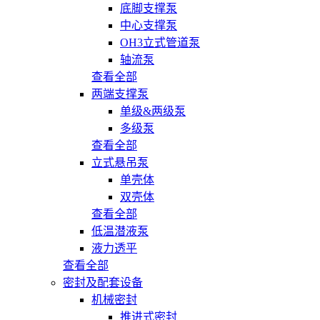
底脚支撑泵
中心支撑泵
OH3立式管道泵
轴流泵
查看全部
两端支撑泵
单级&两级泵
多级泵
查看全部
立式悬吊泵
单壳体
双壳体
查看全部
低温潜液泵
液力透平
查看全部
密封及配套设备
机械密封
推进式密封