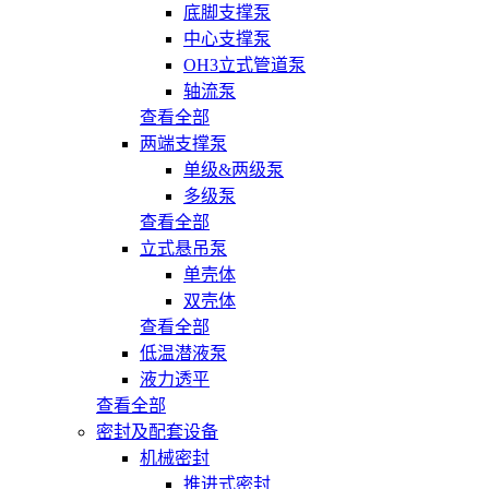
底脚支撑泵
中心支撑泵
OH3立式管道泵
轴流泵
查看全部
两端支撑泵
单级&两级泵
多级泵
查看全部
立式悬吊泵
单壳体
双壳体
查看全部
低温潜液泵
液力透平
查看全部
密封及配套设备
机械密封
推进式密封