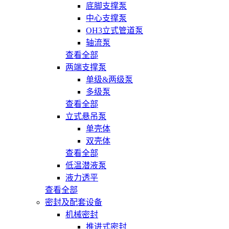
底脚支撑泵
中心支撑泵
OH3立式管道泵
轴流泵
查看全部
两端支撑泵
单级&两级泵
多级泵
查看全部
立式悬吊泵
单壳体
双壳体
查看全部
低温潜液泵
液力透平
查看全部
密封及配套设备
机械密封
推进式密封