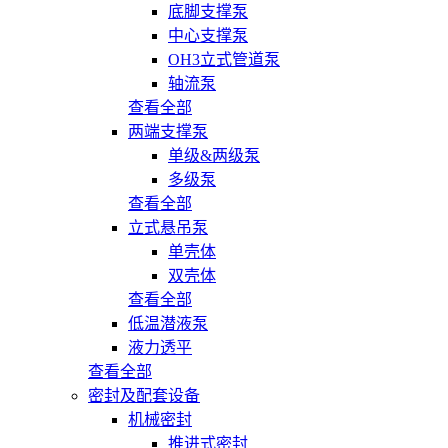
底脚支撑泵
中心支撑泵
OH3立式管道泵
轴流泵
查看全部
两端支撑泵
单级&两级泵
多级泵
查看全部
立式悬吊泵
单壳体
双壳体
查看全部
低温潜液泵
液力透平
查看全部
密封及配套设备
机械密封
推进式密封