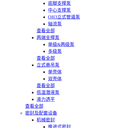
底脚支撑泵
中心支撑泵
OH3立式管道泵
轴流泵
查看全部
两端支撑泵
单级&两级泵
多级泵
查看全部
立式悬吊泵
单壳体
双壳体
查看全部
低温潜液泵
液力透平
查看全部
密封及配套设备
机械密封
推进式密封