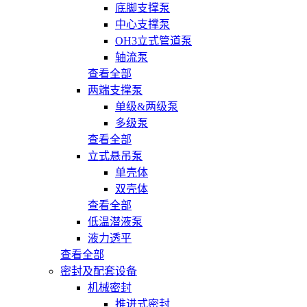
底脚支撑泵
中心支撑泵
OH3立式管道泵
轴流泵
查看全部
两端支撑泵
单级&两级泵
多级泵
查看全部
立式悬吊泵
单壳体
双壳体
查看全部
低温潜液泵
液力透平
查看全部
密封及配套设备
机械密封
推进式密封