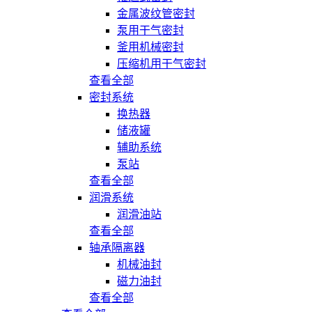
金属波纹管密封
泵用干气密封
釜用机械密封
压缩机用干气密封
查看全部
密封系统
换热器
储液罐
辅助系统
泵站
查看全部
润滑系统
润滑油站
查看全部
轴承隔离器
机械油封
磁力油封
查看全部