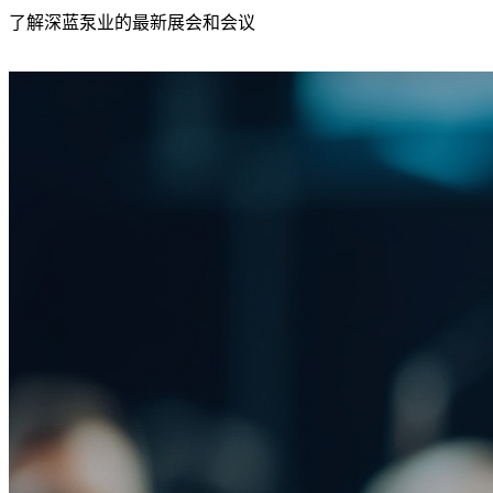
了解深蓝泵业的最新展会和会议