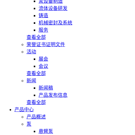
泵设备制造
流体设备研发
铸造
机械密封及系统
服务
查看全部
荣誉证书证明文件
活动
展会
会议
查看全部
新闻
新闻稿
产品发布信息
查看全部
产品中心
产品概述
泵
悬臂泵