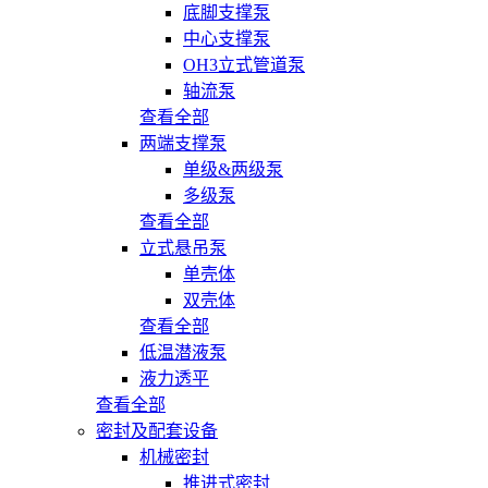
底脚支撑泵
中心支撑泵
OH3立式管道泵
轴流泵
查看全部
两端支撑泵
单级&两级泵
多级泵
查看全部
立式悬吊泵
单壳体
双壳体
查看全部
低温潜液泵
液力透平
查看全部
密封及配套设备
机械密封
推进式密封