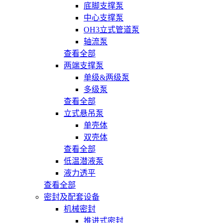
底脚支撑泵
中心支撑泵
OH3立式管道泵
轴流泵
查看全部
两端支撑泵
单级&两级泵
多级泵
查看全部
立式悬吊泵
单壳体
双壳体
查看全部
低温潜液泵
液力透平
查看全部
密封及配套设备
机械密封
推进式密封