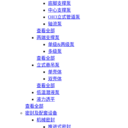
底脚支撑泵
中心支撑泵
OH3立式管道泵
轴流泵
查看全部
两端支撑泵
单级&两级泵
多级泵
查看全部
立式悬吊泵
单壳体
双壳体
查看全部
低温潜液泵
液力透平
查看全部
密封及配套设备
机械密封
推进式密封