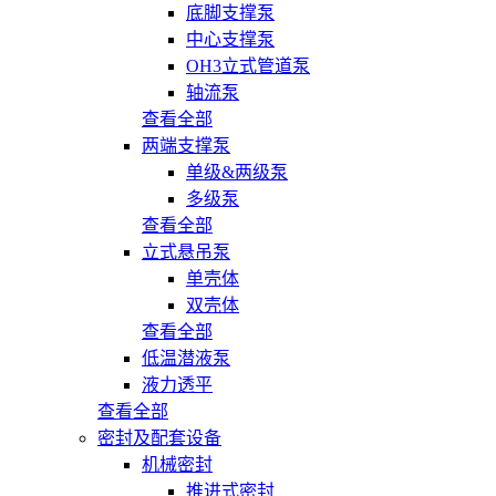
底脚支撑泵
中心支撑泵
OH3立式管道泵
轴流泵
查看全部
两端支撑泵
单级&两级泵
多级泵
查看全部
立式悬吊泵
单壳体
双壳体
查看全部
低温潜液泵
液力透平
查看全部
密封及配套设备
机械密封
推进式密封