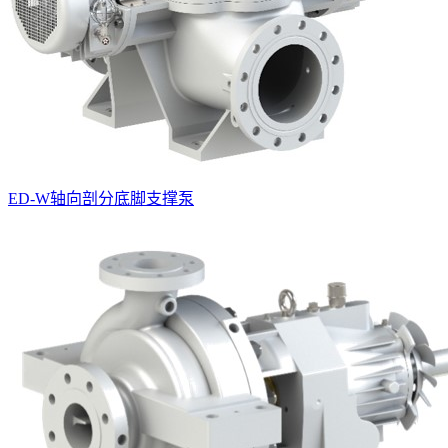
ED-W轴向剖分底脚支撑泵