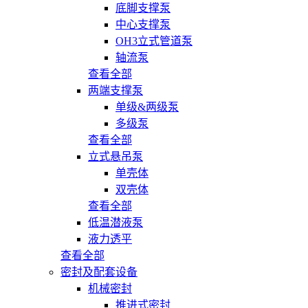
底脚支撑泵
中心支撑泵
OH3立式管道泵
轴流泵
查看全部
两端支撑泵
单级&两级泵
多级泵
查看全部
立式悬吊泵
单壳体
双壳体
查看全部
低温潜液泵
液力透平
查看全部
密封及配套设备
机械密封
推进式密封