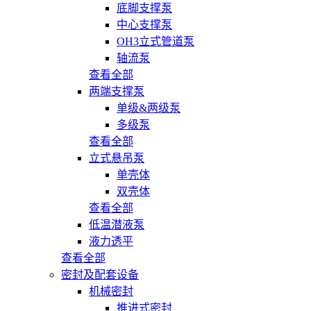
底脚支撑泵
中心支撑泵
OH3立式管道泵
轴流泵
查看全部
两端支撑泵
单级&两级泵
多级泵
查看全部
立式悬吊泵
单壳体
双壳体
查看全部
低温潜液泵
液力透平
查看全部
密封及配套设备
机械密封
推进式密封