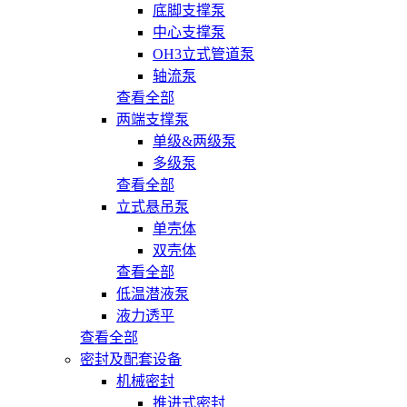
底脚支撑泵
中心支撑泵
OH3立式管道泵
轴流泵
查看全部
两端支撑泵
单级&两级泵
多级泵
查看全部
立式悬吊泵
单壳体
双壳体
查看全部
低温潜液泵
液力透平
查看全部
密封及配套设备
机械密封
推进式密封