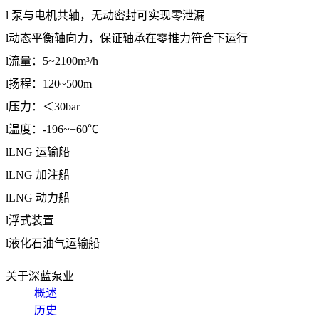
l
泵与电机共轴，无动密封可实现零泄漏
l
动态平衡轴向力，保证轴承在零推力符合下运行
l
流量：
5~2100m³/h
l
扬程：
120~500m
l
压力：＜
30bar
l
温度：
-196~+60
℃
l
LNG
运输船
l
LNG
加注船
l
LNG
动力船
l
浮式装置
l
液化石油气运输船
关于深蓝泵业
概述
历史