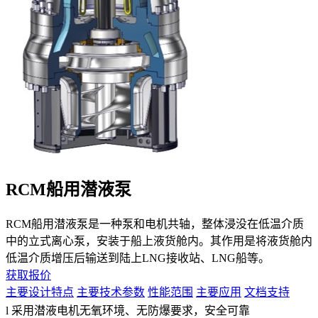
RCM船用潜液泵
RCM
船
用
潜液
泵
是一种泵和电机共轴，整体浸没在低温介质
中的立式离心泵，安装于
船上
液货舱内。其作用是将液货舱内
低温介质增压后输送到陆上
LNG
接收站
、
LNG
船
等
。
获取报价
主要设计特点
主要技术参数
性能范围
主要应用
文档支持
l
采用潜液电机无氧环境、无防爆要求，安全可靠