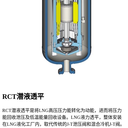
RCT潜液透平
RCT
潜液透平
是将
LNG
高压压力能转化为动能，进而将压力
能回收泄压及低温能量回收设备。
LNG
液力透平，整体安装
在
LNG
液化工厂内，取代传统的
J-T
泄压阀和混合冷机
J-T
阀。