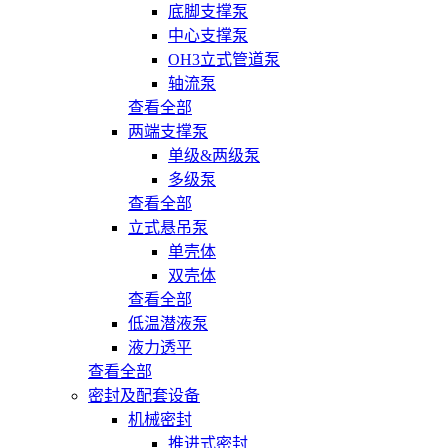
底脚支撑泵
中心支撑泵
OH3立式管道泵
轴流泵
查看全部
两端支撑泵
单级&两级泵
多级泵
查看全部
立式悬吊泵
单壳体
双壳体
查看全部
低温潜液泵
液力透平
查看全部
密封及配套设备
机械密封
推进式密封