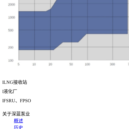
l
LNG
接收站
l
液化厂
l
FSRU
、
FPSO
关于深蓝泵业
概述
历史