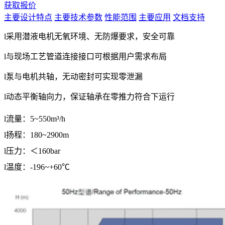
获取报价
主要设计特点
主要技术参数
性能范围
主要应用
文档支持
l
采用潜液电机无氧环境、无防爆要求，安全可靠
l
与现场工艺管道连接接口可根据用户需求布局
l
泵与电机共轴，无动密封可实现零泄漏
l
动态平衡轴向力，保证轴承在零推力符合下运行
l
流量：
5~550m³/h
l
扬程：
180~2900m
l
压力：＜
160bar
l
温度：
-196~+60
℃